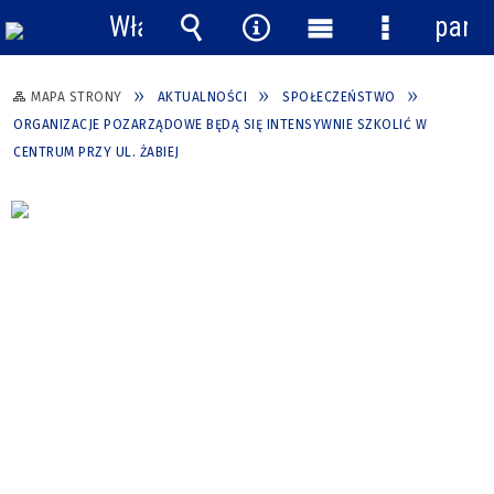
Włącz
pane
powiadomienia
Wyszukiwarka
Narzędzia
Menu
Menu
główne
szczegółow
MAPA STRONY
AKTUALNOŚCI
SPOŁECZEŃSTWO
ORGANIZACJE POZARZĄDOWE BĘDĄ SIĘ INTENSYWNIE SZKOLIĆ W
CENTRUM PRZY UL. ŻABIEJ