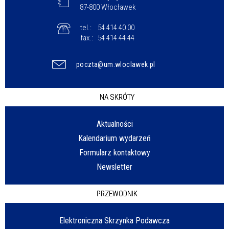
87-800 Włocławek
tel.:
54 414 40 00
fax.:
54 414 44 44
poczta@um.wloclawek.pl
NA SKRÓTY
Aktualności
Kalendarium wydarzeń
Formularz kontaktowy
Newsletter
PRZEWODNIK
Elektroniczna Skrzynka Podawcza