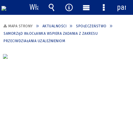
Włącz
pane
powiadomienia
Wyszukiwarka
Narzędzia
Menu
Menu
główne
szczegółow
MAPA STRONY
AKTUALNOŚCI
SPOŁECZEŃSTWO
SAMORZĄD WŁOCŁAWKA WSPIERA ZADANIA Z ZAKRESU
PRZECIWDZIAŁANIA UZALEŻNIENIOM