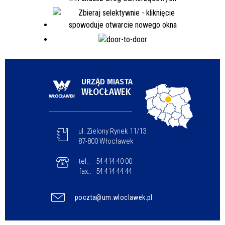
URZĄD MIASTA
WŁOCŁAWEK
ul. Zielony Rynek 11/13
87-800 Włocławek
tel.:
54 414 40 00
fax.:
54 414 44 44
poczta@um.wloclawek.pl