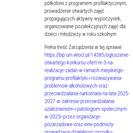
półkolonii z programem profilaktycznym,
prowadzenie otwartych zajęć
propagujących aktywny wypoczynek,
organizowanie pozalekcyjnych zajęć dla
dzieci i młodzieży w roku szkolnym
Pełna treść Zarządzenia w tej sprawie:
https://bip.um.wlocl.pl/14385/ogloszenie-
otwartego-konkursu-ofert-nr-3-na-
realizacje-zadan-w-ramach-miejskiego-
programu-profilaktyki-i-rozwiazywania-
problemow-alkoholowych-oraz-
przeciwdzialania-narkomanii-na-lata-2025-
2027-w-zakresie-przeciwdzialania-
uzaleznieniom-i-patologiom-spolecznym-
w-2025r-przez-organizacje-
pozarzadowe-oraz-inne-podmioty-
prowadzace-dzialalnosc-pozytku-