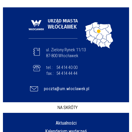
URZĄD MIASTA
WŁOCŁAWEK
ul. Zielony Rynek 11/13
87-800 Włocławek
tel.:
54 414 40 00
fax.:
54 414 44 44
poczta@um.wloclawek.pl
NA SKRÓTY
Aktualności
Kalendarium wydarzeń