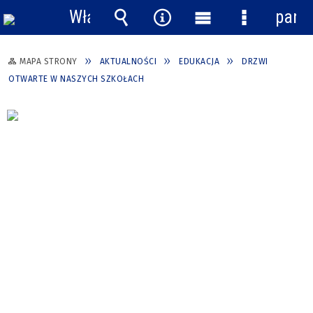
Włącz
pane
powiadomienia
Wyszukiwarka
Narzędzia
Menu
Menu
główne
szczegółow
MAPA STRONY
AKTUALNOŚCI
EDUKACJA
DRZWI
OTWARTE W NASZYCH SZKOŁACH