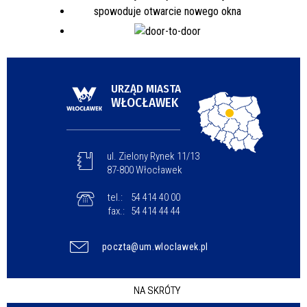
URZĄD MIASTA
WŁOCŁAWEK
ul. Zielony Rynek 11/13
87-800 Włocławek
tel.:
54 414 40 00
fax.:
54 414 44 44
poczta@um.wloclawek.pl
NA SKRÓTY