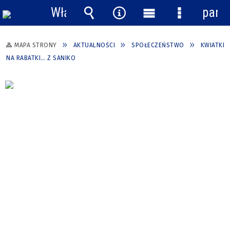
Włącz
pane
powiadomienia
Wyszukiwarka
Narzędzia
Menu
Menu
główne
szczegółow
MAPA STRONY
AKTUALNOŚCI
SPOŁECZEŃSTWO
KWIATKI
NA RABATKI… Z SANIKO