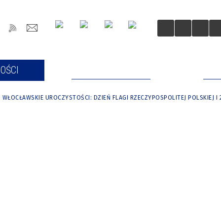
OŚCI
DLA MIESZKAŃCÓW
DLA
WŁOCŁAWSKIE UROCZYSTOŚCI: DZIEŃ FLAGI RZECZYPOSPOLITEJ POLSKIEJ I 