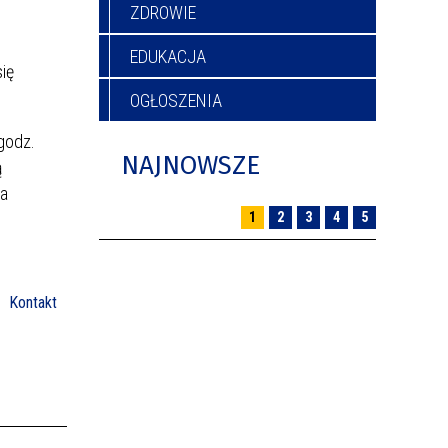
ZDROWIE
EDUKACJA
ię
OGŁOSZENIA
godz.
NAJNOWSZE
ą
za
1
2
3
4
5
Kontakt