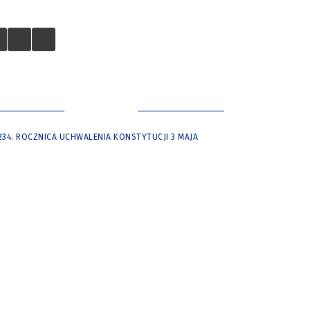
 TURYSTÓW
NASZE MIASTO
234. ROCZNICA UCHWALENIA KONSTYTUCJI 3 MAJA