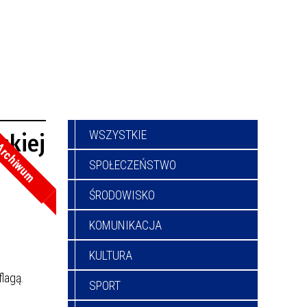
WSZYSTKIE
skiej
rchiwum
SPOŁECZEŃSTWO
ŚRODOWISKO
KOMUNIKACJA
KULTURA
lagą.
SPORT