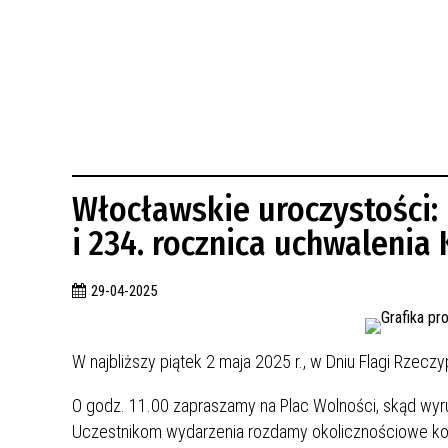
BUDYNKÓW
RADA MIASTA WŁOCŁAWEK
ENERGIA I MOBILNOŚĆ
JAKOŚĆ POWIETRZA WE WŁOCŁAWKU
WYKAZ KONTAKTÓW URZĘDU MIASTA
WŁOCŁAWEK
2026 ROKIEM TADEUSZA REICHSTEINA
WE WŁOCŁAWKU
Włocławskie uroczystości: 
i 234. rocznica uchwalenia 
29-04-2025
W najbliższy piątek 2 maja 2025 r., w Dniu Flagi Rzec
O godz. 11.00 zapraszamy na Plac Wolności, skąd wy
Uczestnikom wydarzenia rozdamy okolicznościowe kot