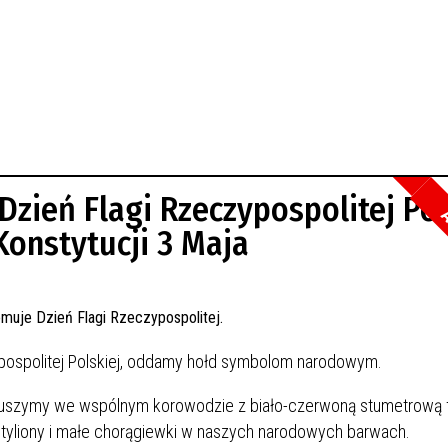
Dzień Flagi Rzeczypospolitej Pol
A
Konstytucji 3 Maja
zypospolitej Polskiej, oddamy hołd symbolom narodowym.
ruszymy we wspólnym korowodzie z biało-czerwoną stumetrową f
yliony i małe chorągiewki w naszych narodowych barwach.