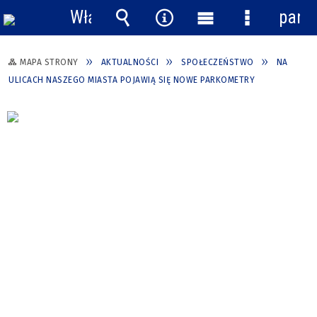
Włącz
pane
powiadomienia
Wyszukiwarka
Narzędzia
Menu
Menu
główne
szczegółow
MAPA STRONY
AKTUALNOŚCI
SPOŁECZEŃSTWO
NA
ULICACH NASZEGO MIASTA POJAWIĄ SIĘ NOWE PARKOMETRY