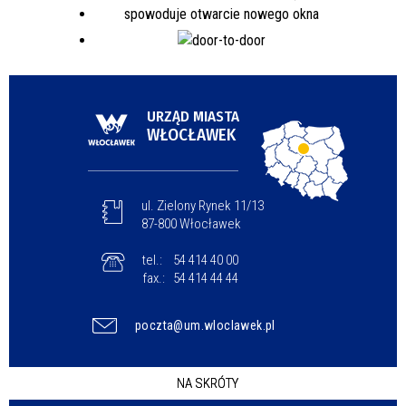
URZĄD MIASTA
WŁOCŁAWEK
ul. Zielony Rynek 11/13
87-800 Włocławek
tel.:
54 414 40 00
fax.:
54 414 44 44
poczta@um.wloclawek.pl
NA SKRÓTY