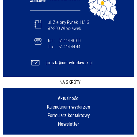
ul. Zielony Rynek 11/13
87-800 Włocławek
tel.:
54 414 40 00
fax.:
54 414 44 44
poczta@um.wloclawek.pl
NA SKRÓTY
Aktualności
Kalendarium wydarzeń
Formularz kontaktowy
Newsletter