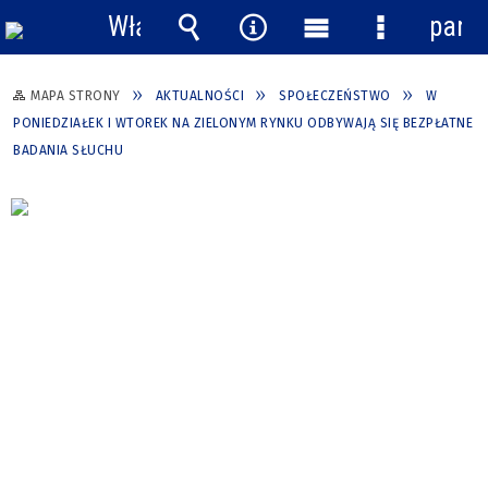
Włącz
pane
powiadomienia
Wyszukiwarka
Narzędzia
Menu
Menu
główne
szczegółow
MAPA STRONY
AKTUALNOŚCI
SPOŁECZEŃSTWO
W
PONIEDZIAŁEK I WTOREK NA ZIELONYM RYNKU ODBYWAJĄ SIĘ BEZPŁATNE
BADANIA SŁUCHU