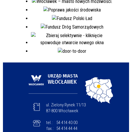
URZĄD MIASTA
WŁOCŁAWEK
ul. Zielony Rynek 11/13
87-800 Włocławek
tel.:
54 414 40 00
fax.:
54 414 44 44