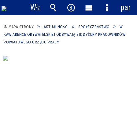
Włącz
pane
powiadomienia
Wyszukiwarka
Narzędzia
Menu
Menu
główne
szczegółow
MAPA STRONY
AKTUALNOŚCI
SPOŁECZEŃSTWO
W
KAWIARENCE OBYWATELSKIEJ ODBYWAJĄ SIĘ DYŻURY PRACOWNIKÓW
POWIATOWEGO URZĘDU PRACY