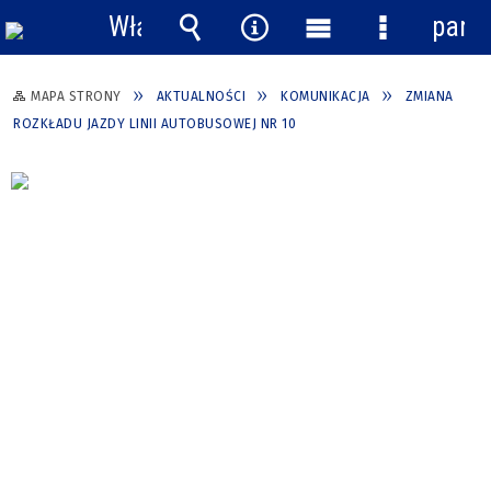
Włącz
pane
powiadomienia
Wyszukiwarka
Narzędzia
Menu
Menu
główne
szczegółow
MAPA STRONY
AKTUALNOŚCI
KOMUNIKACJA
ZMIANA
ROZKŁADU JAZDY LINII AUTOBUSOWEJ NR 10