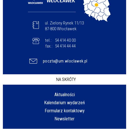
WŁOCŁAWEK
ul. Zielony Rynek 11/13
87-800 Włocławek
tel.:
54 414 40 00
fax.:
54 414 44 44
poczta@um.wloclawek.pl
NA SKRÓTY
Aktualności
Kalendarium wydarzeń
Formularz kontaktowy
Newsletter