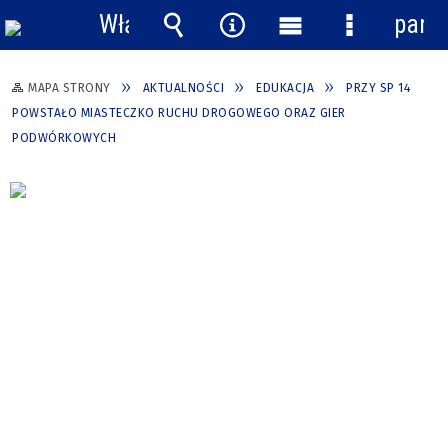
Włącz
pane
powiadomienia
Wyszukiwarka
Narzędzia
Menu
Menu
główne
szczegółow
MAPA STRONY
AKTUALNOŚCI
EDUKACJA
PRZY SP 14
POWSTAŁO MIASTECZKO RUCHU DROGOWEGO ORAZ GIER
PODWÓRKOWYCH