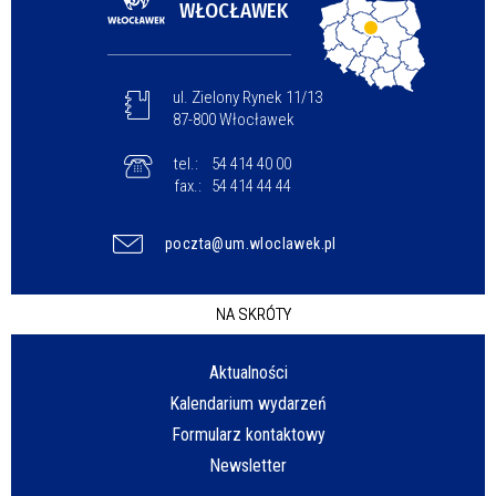
WŁOCŁAWEK
ul. Zielony Rynek 11/13
87-800 Włocławek
tel.:
54 414 40 00
fax.:
54 414 44 44
poczta@um.wloclawek.pl
NA SKRÓTY
Aktualności
Kalendarium wydarzeń
Formularz kontaktowy
Newsletter