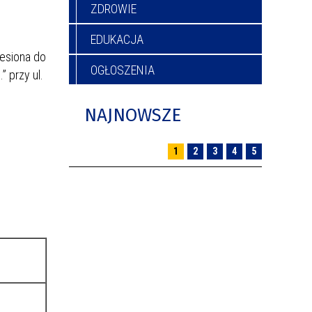
ZDROWIE
EDUKACJA
iesiona do
OGŁOSZENIA
” przy ul.
NAJNOWSZE
1
2
3
4
5