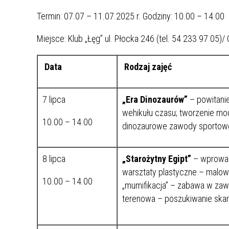
Termin: 07.07 – 11.07.2025 r. Godziny: 10.00 – 14.00
Miejsce: Klub „Łęg” ul. Płocka 246 (tel. 54 233 97 05)/ 
Data
Rodzaj zajęć
7 lipca
„Era Dinozaurów”
– powitani
wehikułu czasu; tworzenie mode
10.00 – 14.00
dinozaurowe zawody sportowe
8 lipca
„Starożytny Egipt”
– wprowadz
warsztaty plastyczne – malow
10.00 – 14.00
„mumifikacja” – zabawa w zawi
terenowa – poszukiwanie skar