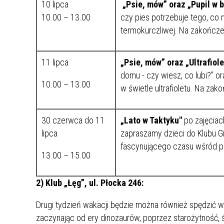
10 lipca
„Psie, mów” oraz „Pupil w 
10.00 – 13.00
czy pies potrzebuje tego, co 
termokurczliwej. Na zakończe
11 lipca
„Psie, mów”
oraz „Ultrafiol
domu - czy wiesz, co lubi?” o
10.00 – 13.00
w świetle ultrafioletu. Na za
30 czerwca do 11
„Lato w Taktyku"
po zajęciac
lipca
zapraszamy dzieci do Klubu G
fascynującego czasu wśród p
13.00 – 15.00
2) Klub „Łęg”, ul. Płocka 246:
Drugi tydzień wakacji będzie można również spędzić w 
zaczynając od ery dinozaurów, poprzez starożytność, 