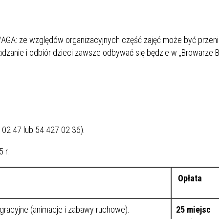
(UWAGA: ze względów organizacyjnych część zajęć może być przen
wadzanie i odbiór dzieci zawsze odbywać się będzie w „Browarze B.
27 02 47 lub 54 427 02 36).
 r.
Opłata
egracyjne (animacje i zabawy ruchowe).
25
miejsc