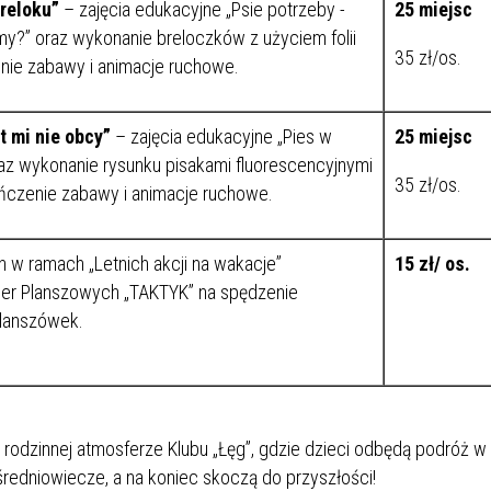
breloku”
– zajęcia edukacyjne „Psie potrzeby -
25 miejsc
my?” oraz wykonanie breloczków z użyciem folii
35 zł/os.
nie zabawy i animacje ruchowe.
et mi nie obcy”
– zajęcia edukacyjne „Pies w
25 miejsc
raz wykonanie rysunku pisakami fluorescencyjnymi
35 zł/os.
kończenie zabawy i animacje ruchowe.
h w ramach „Letnich akcji na wakacje”
15 zł/ os.
ier Planszowych „TAKTYK” na spędzenie
lanszówek.
rodzinnej atmosferze Klubu „Łęg”, gdzie dzieci odbędą podróż w 
średniowiecze, a na koniec skoczą do przyszłości!