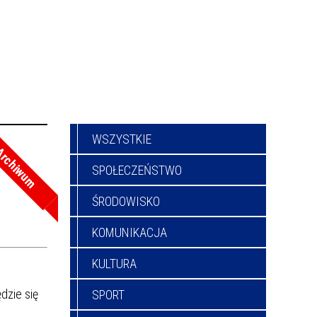
WSZYSTKIE
rchiwum
SPOŁECZEŃSTWO
ŚRODOWISKO
KOMUNIKACJA
KULTURA
dzie się
SPORT