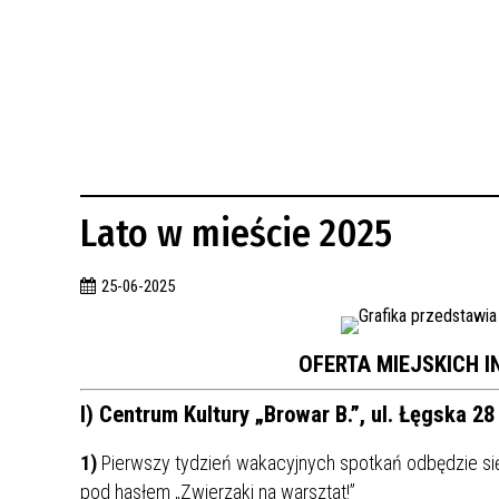
BUDYNKÓW
RADA MIASTA WŁOCŁAWEK
ENERGIA I MOBILNOŚĆ
JAKOŚĆ POWIETRZA WE WŁOCŁAWKU
WYKAZ KONTAKTÓW URZĘDU MIASTA
WŁOCŁAWEK
2026 ROKIEM TADEUSZA REICHSTEINA
WE WŁOCŁAWKU
Lato w mieście 2025
25-06-2025
OFERTA MIEJSKICH I
I) Centrum Kultury „Browar B.”, ul. Łęgska 28
1)
Pierwszy tydzień wakacyjnych spotkań odbędzie się 
pod hasłem „Zwierzaki na warsztat!”