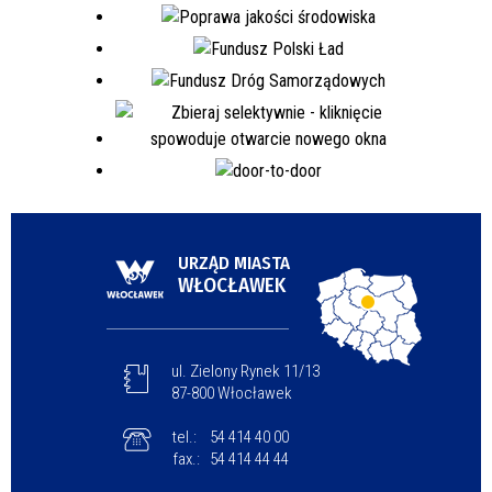
URZĄD MIASTA
WŁOCŁAWEK
ul. Zielony Rynek 11/13
87-800 Włocławek
tel.:
54 414 40 00
fax.:
54 414 44 44