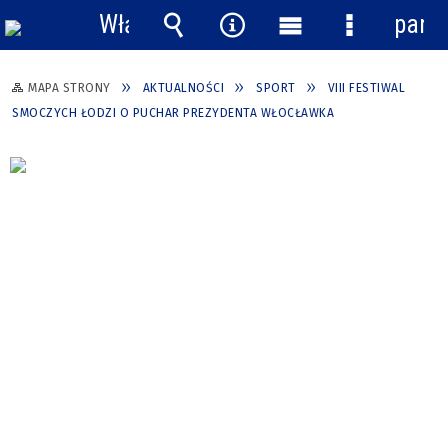
Włącz
pane
powiadomienia
Wyszukiwarka
Narzędzia
Menu
Menu
główne
szczegółow
MAPA STRONY
AKTUALNOŚCI
SPORT
VIII FESTIWAL
SMOCZYCH ŁODZI O PUCHAR PREZYDENTA WŁOCŁAWKA