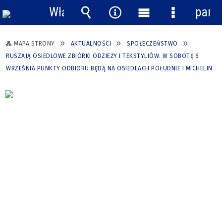
Włącz
pane
powiadomienia
Wyszukiwarka
Narzędzia
Menu
Menu
główne
szczegółow
MAPA STRONY
AKTUALNOŚCI
SPOŁECZEŃSTWO
RUSZAJĄ OSIEDLOWE ZBIÓRKI ODZIEŻY I TEKSTYLIÓW. W SOBOTĘ 6
WRZEŚNIA PUNKTY ODBIORU BĘDĄ NA OSIEDLACH POŁUDNIE I MICHELIN