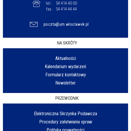
tel.:
54 414 40 00
fax.:
54 414 44 44
poczta@um.wloclawek.pl
NA SKRÓTY
Aktualności
Kalendarium wydarzeń
Formularz kontaktowy
Newsletter
PRZEWODNIK
Elektroniczna Skrzynka Podawcza
Procedury załatwiania spraw
Polityka prywatności