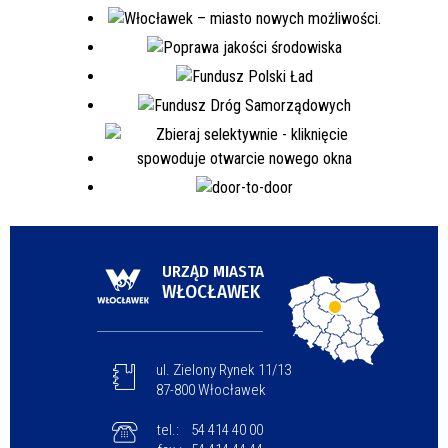
URZĄD MIASTA
WŁOCŁAWEK
ul. Zielony Rynek 11/13
87-800 Włocławek
tel.:
54 414 40 00