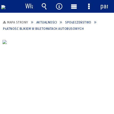
Włącz
pane
powiadomienia
Wyszukiwarka
Narzędzia
Menu
Menu
główne
szczegółow
MAPA STRONY
AKTUALNOŚCI
SPOŁECZEŃSTWO
PŁATNOŚĆ BLIKIEM W BILETOMATACH AUTOBUSOWYCH