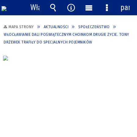
Włącz
pane
powiadomienia
Wyszukiwarka
Narzędzia
Menu
Menu
główne
szczegółow
MAPA STRONY
AKTUALNOŚCI
SPOŁECZEŃSTWO
WŁOCŁAWIANIE DALI POŚWIĄTECZNYM CHOINKOM DRUGIE ŻYCIE. TONY
DRZEWEK TRAFIŁY DO SPECJALNYCH POJEMNIKÓW