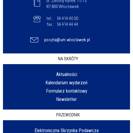
ul. Zielony Rynek 11/13
87-800 Włocławek
tel.:
54 414 40 00
fax.:
54 414 44 44
poczta@um.wloclawek.pl
NA SKRÓTY
Aktualności
Kalendarium wydarzeń
Formularz kontaktowy
Newsletter
PRZEWODNIK
Elektroniczna Skrzynka Podawcza