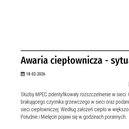
BUDYNKÓW
RADA MIASTA WŁOCŁAWEK
ENERGIA I MOBILNOŚĆ
JAKOŚĆ POWIETRZA WE WŁOCŁAWKU
WYKAZ KONTAKTÓW URZĘDU MIASTA
WŁOCŁAWEK
2026 ROKIEM TADEUSZA REICHSTEINA
WE WŁOCŁAWKU
Awaria ciepłownicza - sytu
18-02-2026
Służby MPEC zidentyfikowały rozszczelnienie w sieci. 
brakującego czynnika grzewczego w sieci oraz podani
sieci ciepłowniczej. Według założeń ciepło w większo
Południe i Mielęcin pojawi się w godzinach porannych.