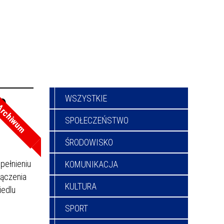
WSZYSTKIE
30
rchiwum
SPOŁECZEŃSTWO
ŚRODOWISKO
pełnieniu
KOMUNIKACJA
łączenia
KULTURA
iedlu
SPORT