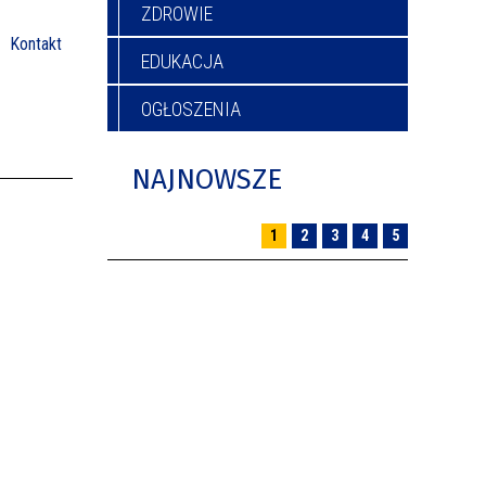
ZDROWIE
Kontakt
EDUKACJA
OGŁOSZENIA
NAJNOWSZE
1
2
3
4
5