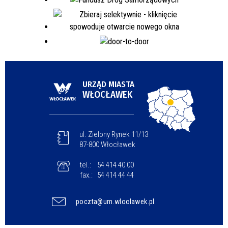
URZĄD MIASTA
WŁOCŁAWEK
ul. Zielony Rynek 11/13
87-800 Włocławek
tel.:
54 414 40 00
fax.:
54 414 44 44
poczta@um.wloclawek.pl