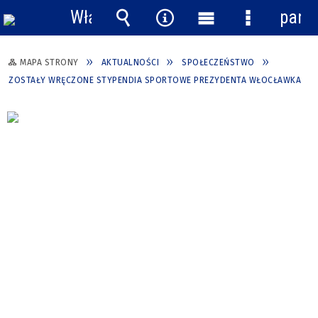
Włącz
pane
powiadomienia
Wyszukiwarka
Narzędzia
Menu
Menu
główne
szczegółow
MAPA STRONY
AKTUALNOŚCI
SPOŁECZEŃSTWO
ZOSTAŁY WRĘCZONE STYPENDIA SPORTOWE PREZYDENTA WŁOCŁAWKA