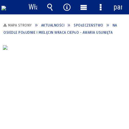
Włącz
pane
powiadomienia
Wyszukiwarka
Narzędzia
Menu
Menu
główne
szczegółow
MAPA STRONY
AKTUALNOŚCI
SPOŁECZEŃSTWO
NA
OSIEDLE POŁUDNIE I MIELĘCIN WRACA CIEPŁO - AWARIA USUNIĘTA