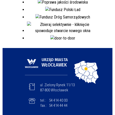
URZĄD MIASTA
WŁOCŁAWEK
ul. Zielony Rynek 11/13
87-800 Włocławek
tel.:
54 414 40 00
fax.:
54 414 44 44