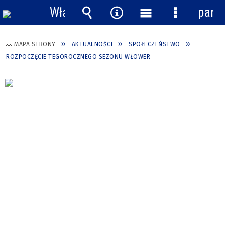
Włącz
pane
powiadomienia
Wyszukiwarka
Narzędzia
Menu
Menu
główne
szczegółow
MAPA STRONY
AKTUALNOŚCI
SPOŁECZEŃSTWO
ROZPOCZĘCIE TEGOROCZNEGO SEZONU WŁOWER