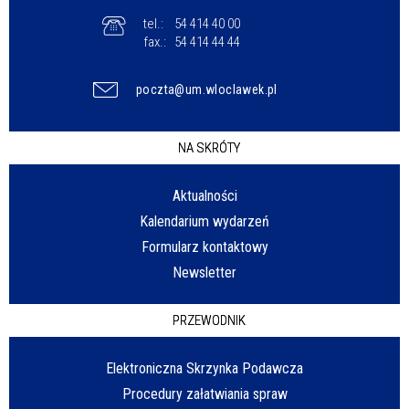
tel.:
54 414 40 00
fax.:
54 414 44 44
poczta@um.wloclawek.pl
NA SKRÓTY
Aktualności
Kalendarium wydarzeń
Formularz kontaktowy
Newsletter
PRZEWODNIK
Elektroniczna Skrzynka Podawcza
Procedury załatwiania spraw