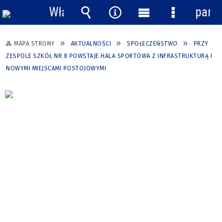
Włącz
pane
powiadomienia
Wyszukiwarka
Narzędzia
Menu
Menu
główne
szczegółow
MAPA STRONY
AKTUALNOŚCI
SPOŁECZEŃSTWO
PRZY
ZESPOLE SZKÓŁ NR 8 POWSTAJE HALA SPORTOWA Z INFRASTRUKTURĄ I
NOWYMI MIEJSCAMI POSTOJOWYMI