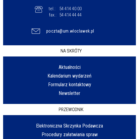
tel.:
54 414 40 00
fax.:
54 414 44 44
poczta@um.wloclawek.pl
NA SKRÓTY
Aktualności
Kalendarium wydarzeń
Formularz kontaktowy
Newsletter
PRZEWODNIK
Elektroniczna Skrzynka Podawcza
Procedury załatwiania spraw