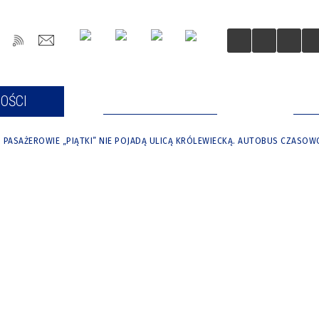
OŚCI
DLA MIESZKAŃCÓW
DLA
PASAŻEROWIE „PIĄTKI” NIE POJADĄ ULICĄ KRÓLEWIECKĄ. AUTOBUS CZASOW