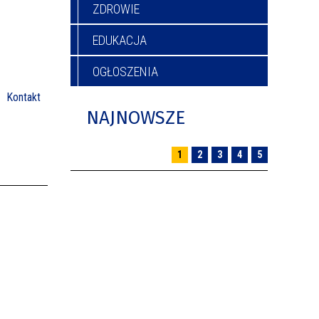
ZDROWIE
EDUKACJA
OGŁOSZENIA
Kontakt
NAJNOWSZE
1
2
3
4
5