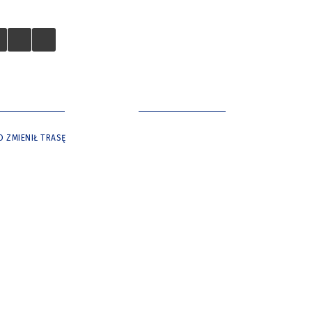
 TURYSTÓW
NASZE MIASTO
O ZMIENIŁ TRASĘ