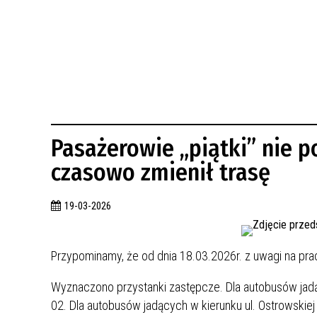
BUDYNKÓW
RADA MIASTA WŁOCŁAWEK
ENERGIA I MOBILNOŚĆ
JAKOŚĆ POWIETRZA WE WŁOCŁAWKU
WYKAZ KONTAKTÓW URZĘDU MIASTA
WŁOCŁAWEK
2026 ROKIEM TADEUSZA REICHSTEINA
WE WŁOCŁAWKU
Pasażerowie „piątki” nie p
czasowo zmienił trasę
19-03-2026
Przypominamy, że od dnia 18.03.2026r. z uwagi na prace 
Wyznaczono przystanki zastępcze. Dla autobusów jadąc
02. Dla autobusów jadących w kierunku ul. Ostrowskiej