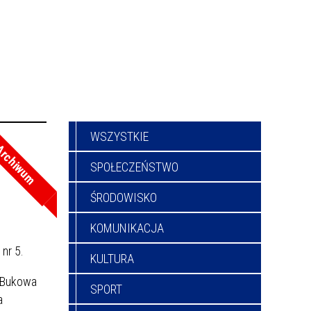
WSZYSTKIE
s
rchiwum
SPOŁECZEŃSTWO
ŚRODOWISKO
KOMUNIKACJA
nr 5.
KULTURA
z Bukowa
SPORT
a