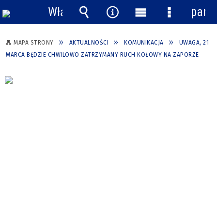
Włącz
pane
powiadomienia
Wyszukiwarka
Narzędzia
Menu
Menu
główne
szczegółow
MAPA STRONY
AKTUALNOŚCI
KOMUNIKACJA
UWAGA, 21
MARCA BĘDZIE CHWILOWO ZATRZYMANY RUCH KOŁOWY NA ZAPORZE