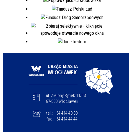
URZĄD MIASTA
WŁOCŁAWEK
ul. Zielony Rynek 11/13
87-800 Włocławek
tel.:
54 414 40 00
fax.:
54 414 44 44