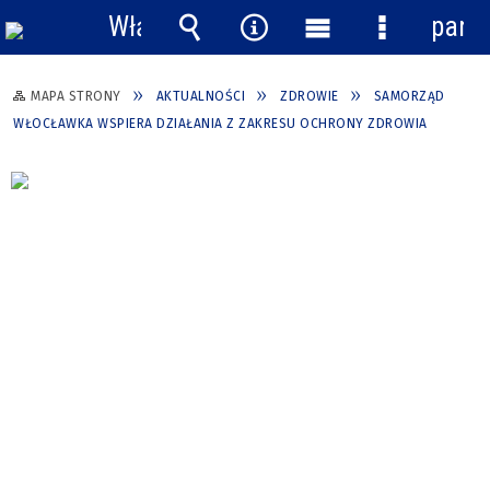
Włącz
pane
powiadomienia
Wyszukiwarka
Narzędzia
Menu
Menu
główne
szczegółow
MAPA STRONY
AKTUALNOŚCI
ZDROWIE
SAMORZĄD
WŁOCŁAWKA WSPIERA DZIAŁANIA Z ZAKRESU OCHRONY ZDROWIA