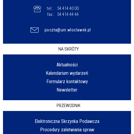
tel.:
54 414 40 00
fax.:
54 414 44 44
poczta@um.wloclawek.pl
NA SKRÓTY
Aktualności
Kalendarium wydarzeń
Formularz kontaktowy
Newsletter
PRZEWODNIK
Elektroniczna Skrzynka Podawcza
Procedury załatwiania spraw