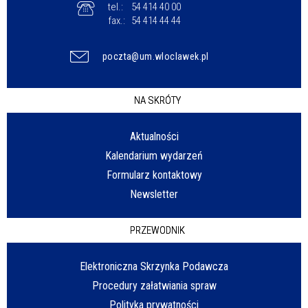
tel.:
54 414 40 00
fax.:
54 414 44 44
poczta@um.wloclawek.pl
NA SKRÓTY
Aktualności
Kalendarium wydarzeń
Formularz kontaktowy
Newsletter
PRZEWODNIK
Elektroniczna Skrzynka Podawcza
Procedury załatwiania spraw
Polityka prywatności