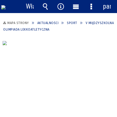
Włącz
pane
powiadomienia
Wyszukiwarka
Narzędzia
Menu
Menu
główne
szczegółow
MAPA STRONY
AKTUALNOŚCI
SPORT
V MIĘDZYSZKOLNA
OLIMPIADA LEKKOATLETYCZNA