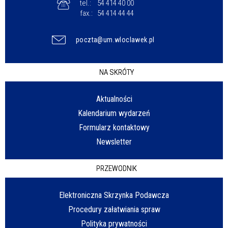
tel.:
54 414 40 00
fax.:
54 414 44 44
poczta@um.wloclawek.pl
NA SKRÓTY
Aktualności
Kalendarium wydarzeń
Formularz kontaktowy
Newsletter
PRZEWODNIK
Elektroniczna Skrzynka Podawcza
Procedury załatwiania spraw
Polityka prywatności