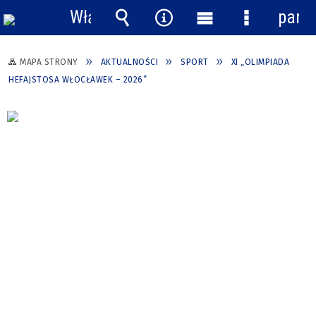
Włącz
pane
powiadomienia
Wyszukiwarka
Narzędzia
Menu
Menu
główne
szczegółow
MAPA STRONY
AKTUALNOŚCI
SPORT
XI „OLIMPIADA
HEFAJSTOSA WŁOCŁAWEK – 2026”