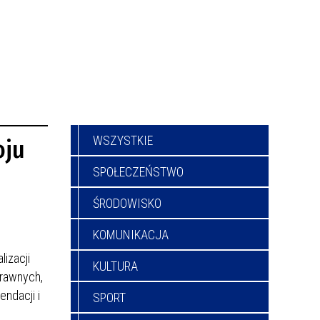
WSZYSTKIE
oju
SPOŁECZEŃSTWO
ŚRODOWISKO
KOMUNIKACJA
izacji
KULTURA
prawnych,
ndacji i
SPORT