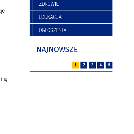
ZDROWIE
eje
EDUKACJA
OGŁOSZENIA
NAJNOWSZE
1
2
3
4
5
ormę