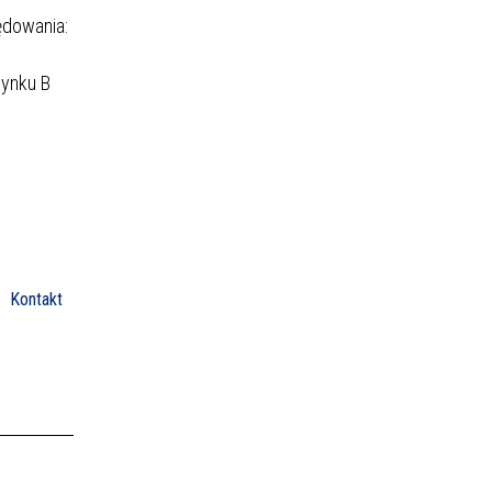
ędowania:
dynku B
Kontakt