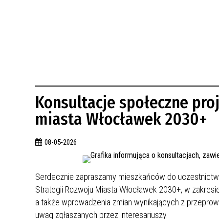
BUDYNKÓW
RADA MIASTA WŁOCŁAWEK
ENERGIA I MOBILNOŚĆ
JAKOŚĆ POWIETRZA WE WŁOCŁAWKU
WYKAZ KONTAKTÓW URZĘDU MIASTA
WŁOCŁAWEK
2026 ROKIEM TADEUSZA REICHSTEINA
WE WŁOCŁAWKU
Konsultacje społeczne proj
miasta Włocławek 2030+
08-05-2026
Serdecznie zapraszamy mieszkańców do uczestnictwa w
Strategii Rozwoju Miasta Włocławek 2030+, w zakresie 
a także wprowadzenia zmian wynikających z przeprowad
uwag zgłaszanych przez interesariuszy.