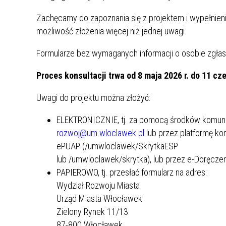
Zachęcamy do zapoznania się z projektem i wypełnienia
możliwość złożenia więcej niż jednej uwagi.
Formularze bez wymaganych informacji o osobie zgłas
Proces konsultacji trwa od 8 maja 2026 r. do 11 cz
Uwagi do projektu można złożyć:
ELEKTRONICZNIE, tj. za pomocą środków komunika
rozwoj@um.wloclawek.pl
lub przez platformę kon
ePUAP (/umwloclawek/SkrytkaESP
lub /umwloclawek/skrytka), lub przez e-Doręcz
PAPIEROWO, tj. przesłać formularz na adres:
Wydział Rozwoju Miasta
Urząd Miasta Włocławek
Zielony Rynek 11/13
87-800 Włocławek