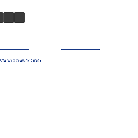
 TURYSTÓW
NASZE MIASTO
ASTA WŁOCŁAWEK 2030+