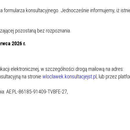
 formularza konsultacyjnego. Jednocześnie informujemy, iż istni
zającej pozostaną bez rozpoznania.
erwca 2026 r.
cji elektronicznej, w szczególności drogą mailową na adres:
sultacyjną na stronie
wloclawek.konsultacjejst.pl
, lub przez platf
enia: AE:PL-86185-91409-TVBFE-27,