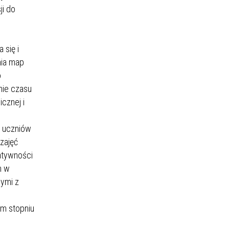
ji do
 się i
nia map
o
nie czasu
cznej i
u uczniów
zajęć
atywności
n w
ymi z
ym stopniu