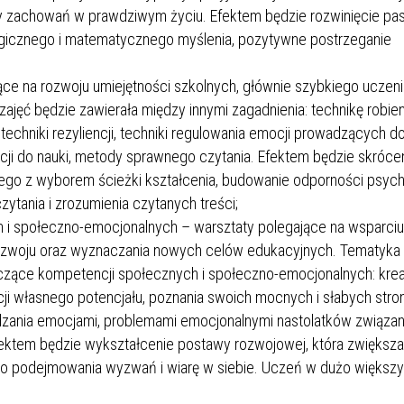
 zachowań w prawdziwym życiu. Efektem będzie rozwinięcie pas
ogicznego i matematycznego myślenia, pozytywne postrzeganie
ce na rozwoju umiejętności szkolnych, głównie szybkiego uczenia
ajęć będzie zawierała między innymi zagadnienia: technikę robie
, techniki rezyliencji, techniki regulowania emocji prowadzących d
cji do nauki, metody sprawnego czytania. Efektem będzie skróce
nego z wyborem ścieżki kształcenia, budowanie odporności psychi
ytania i zrozumienia czytanych treści;
 i społeczno-emocjonalnych – warsztaty polegające na wsparci
ozwoju oraz wyznaczania nowych celów edukacyjnych. Tematyka 
yczące kompetencji społecznych i społeczno-emocjonalnych: kre
acji własnego potencjału, poznania swoich mocnych i słabych stro
zania emocjami, problemami emocjonalnymi nastolatków związan
ktem będzie wykształcenie postawy rozwojowej, która zwiększa
do podejmowania wyzwań i wiarę w siebie. Uczeń w dużo większ