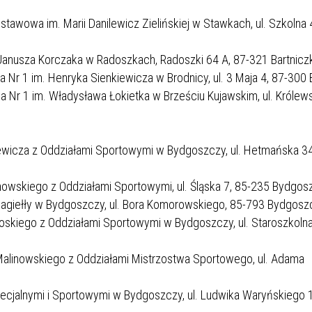
a im. Marii Danilewicz Zielińskiej w Stawkach, ul. Szkolna 4
usza Korczaka w Radoszkach, Radoszki 64 A, 87-321 Bartniczk
1 im. Henryka Sienkiewicza w Brodnicy, ul. 3 Maja 4, 87-300 B
 1 im. Władysława Łokietka w Brześciu Kujawskim, ul. Królews
wicza z Oddziałami Sportowymi w Bydgoszczy, ul. Hetmańska 34
wskiego z Oddziałami Sportowymi, ul. Śląska 7, 85-235 Bydgos
agiełły w Bydgoszczy, ul. Bora Komorowskiego, 85-793 Bydgosz
skiego z Oddziałami Sportowymi w Bydgoszczy, ul. Staroszkolna
Malinowskiego z Oddziałami Mistrzostwa Sportowego, ul. Adama
cjalnymi i Sportowymi w Bydgoszczy, ul. Ludwika Waryńskiego 