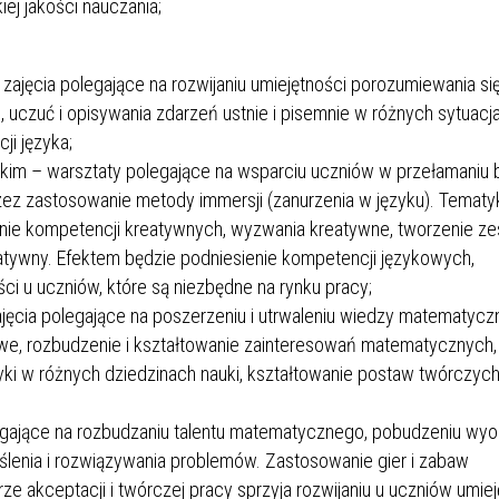
j jakości nauczania;
 zajęcia polegające na rozwijaniu umiejętności porozumiewania si
, uczuć i opisywania zdarzeń ustnie i pisemnie w różnych sytuacj
ji języka;
skim – warsztaty polegające na wsparciu uczniów w przełamaniu b
rzez zastosowanie metody immersji (zanurzenia w języku). Tematyk
janie kompetencji kreatywnych, wyzwania kreatywne, tworzenie z
eatywny. Efektem będzie podniesienie kompetencji językowych,
ści u uczniów, które są niezbędne na rynku pracy;
jęcia polegające na poszerzeniu i utrwaleniu wiedzy matematycz
, rozbudzenie i kształtowanie zainteresowań matematycznych,
ki w różnych dziedzinach nauki, kształtowanie postaw twórczych
egające na rozbudzaniu talentu matematycznego, pobudzeniu wyob
ślenia i rozwiązywania problemów. Zastosowanie gier i zabaw
 akceptacji i twórczej pracy sprzyja rozwijaniu u uczniów umiej