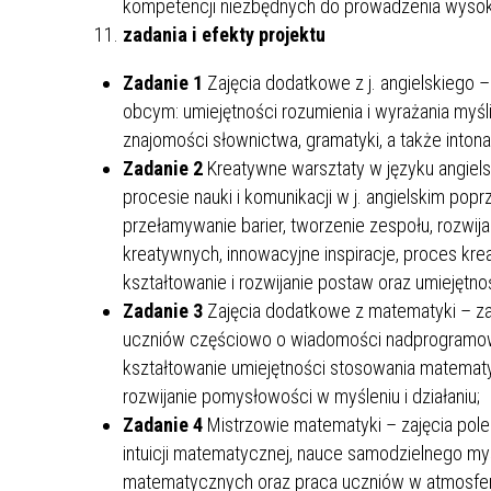
kompetencji niezbędnych do prowadzenia wysokie
zadania i efekty projektu
Zadanie 1
Zajęcia dodatkowe z j. angielskiego –
obcym: umiejętności rozumienia i wyrażania myśli
znajomości słownictwa, gramatyki, a także intonac
Zadanie 2
Kreatywne warsztaty w języku angiel
procesie nauki i komunikacji w j. angielskim pop
przełamywanie barier, tworzenie zespołu, rozwi
kreatywnych, innowacyjne inspiracje, proces kr
kształtowanie i rozwijanie postaw oraz umiejętno
Zadanie 3
Zajęcia dodatkowe z matematyki – za
uczniów częściowo o wiadomości nadprogramowe
kształtowanie umiejętności stosowania matematy
rozwijanie pomysłowości w myśleniu i działaniu;
Zadanie 4
Mistrzowie matematyki – zajęcia pol
intuicji matematycznej, nauce samodzielnego my
matematycznych oraz praca uczniów w atmosferze