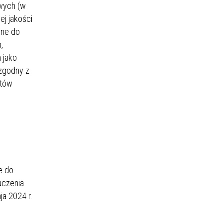
owych (w
ej jakości
ane do
,
 jako
 zgodny z
któw
e do
uczenia
a 2024 r.