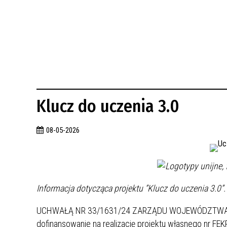
BUDYNKÓW
RADA MIASTA WŁOCŁAWEK
ENERGIA I MOBILNOŚĆ
JAKOŚĆ POWIETRZA WE WŁOCŁAWKU
WYKAZ KONTAKTÓW URZĘDU MIASTA
WŁOCŁAWEK
2026 ROKIEM TADEUSZA REICHSTEINA
WE WŁOCŁAWKU
Klucz do uczenia 3.0
08-05-2026
Informacja dotycząca projektu ”Klucz do uczenia 3.0”.
UCHWAŁĄ NR 33/1631/24 ZARZĄDU WOJEWÓDZTWA KUJA
dofinansowanie na realizację projektu własnego nr F