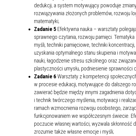
dedukcji, a system motywujący powoduje zmiany
rozwiązywania złożonych problemów, rozwoju l
matematyki;
Zadanie 5
Efektywna nauka – warsztaty polegają
sprawnego czytania, rozwoju pamięci. Tematyka z
myśli, techniki pamięciowe, techniki koncentracji
uzyskania optymalnego stanu skupienia i motywa
nauki, łagodzenie stresu szkolnego oraz związa
plastyczności umysłu, podniesienie sprawności cz
Zadanie 6
Warsztaty z kompetencji społecznych
w procesie edukacji, motywujące do dalszego r
zawierać będzie między innymi zagadnienia dot
i technik twórczego myślenia, motywacji i realiz
ramach wzmocnienia rozwoju osobistego, zarząd
funkcjonowaniem we współczesnym świecie. Efe
poczucie własnej wartości, wyzwala skłonność 
zrozumie także własne emocje i myśli;