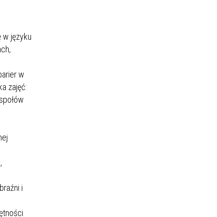
ę w języku
ach,
arier w
a zajęć:
espołów
nej
,
raźni i
ętności