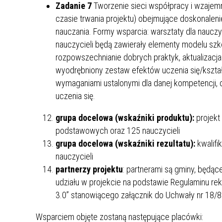
Zadanie 7
Tworzenie sieci współpracy i wzajem
czasie trwania projektu) obejmujące doskonaleni
nauczania. Formy wsparcia: warsztaty dla nauczyc
nauczycieli będą zawierały elementy modelu szk
rozpowszechnianie dobrych praktyk, aktualizacja
wyodrębniony zestaw efektów uczenia się/kształ
wymaganiami ustalonymi dla danej kompetencji, 
uczenia się.
grupa docelowa (wskaźniki produktu):
projekt
podstawowych oraz 125 nauczycieli
grupa docelowa (wskaźniki rezultatu):
kwalif
nauczycieli
partnerzy projektu
: partnerami są gminy, będąc
udziału w projekcie na podstawie Regulaminu re
3.0” stanowiącego załącznik do Uchwały nr 18/
Wsparciem objęte zostaną następujące placówki: