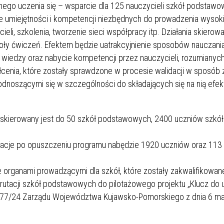
nego uczenia się – wsparcie dla 125 nauczycieli szkół podstaw
e umiejętności i kompetencji niezbędnych do prowadzenia wysoki
ieli, szkolenia, tworzenie sieci współpracy itp. Działania skierow
oły ćwiczeń. Efektem będzie uatrakcyjnienie sposobów nauczania
 wiedzy oraz nabycie kompetencji przez nauczycieli, rozumianych
cenia, które zostały sprawdzone w procesie walidacji w sposób
odnoszącymi się w szczególności do składających się na nią efe
 skierowany jest do 50 szkół podstawowych, 2400 uczniów szkół
ikacje po opuszczeniu programu nabędzie 1920 uczniów oraz 113
e organami prowadzącymi dla szkół, które zostały zakwalifikowan
krutacji szkół podstawowych do pilotażowego projektu „Klucz do 
877/24 Zarządu Województwa Kujawsko-Pomorskiego z dnia 6 maj