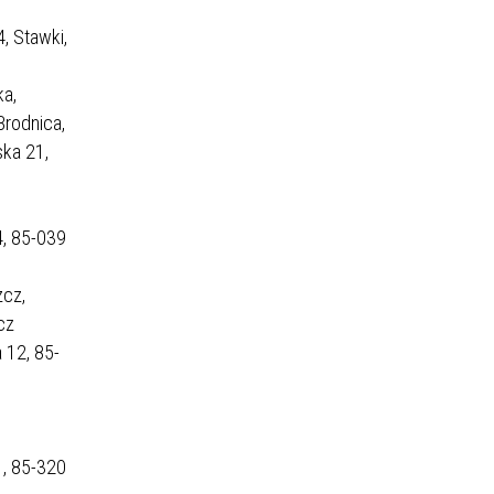
, Stawki,
a,
rodnica,
ka 21,
, 85-039
zcz,
cz
 12, 85-
1, 85-320