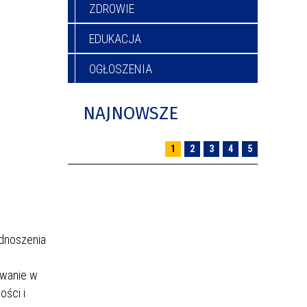
ZDROWIE
EDUKACJA
OGŁOSZENIA
NAJNOWSZE
1
2
3
4
5
odnoszenia
owanie w
ości i