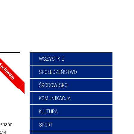
WSZYSTKIE
rchiwum
SPOŁECZEŃSTWO
ŚRODOWISKO
KOMUNIKACJA
KULTURA
yznano
SPORT
sze