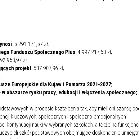
ynosi
: 5 291 171,57 zł;
kiego Funduszu Społecznego Plus
: 4 997 217,60 zł;
293 953,97 zł;
jących projekt
: 587 907,96 zł;
1;
usze Europejskie dla Kujaw i Pomorza 2021-2027;
 w obszarze rynku pracy, edukacji i włączenia społecznego;
podstawowych w procesie kształcenia tak, aby mieli oni szansę p
tencji kluczowych, społecznych i społeczno-emocjonalnych
ści kontynuacji nauki w wybranych szkołach, a także na funkcjon
uczycieli szkół podstawowych obejmujące doskonalenie umiejętn