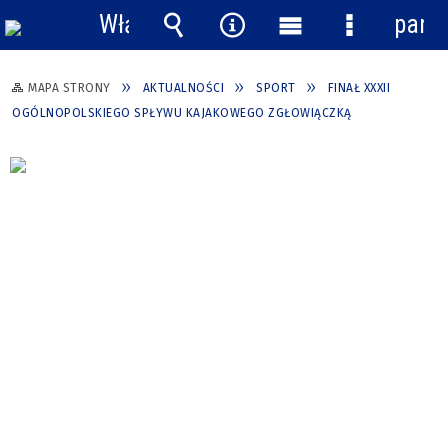
Włącz
pane
powiadomienia
Wyszukiwarka
Narzędzia
Menu
Menu
główne
szczegółow
MAPA STRONY
AKTUALNOŚCI
SPORT
FINAŁ XXXII
OGÓLNOPOLSKIEGO SPŁYWU KAJAKOWEGO ZGŁOWIĄCZKĄ