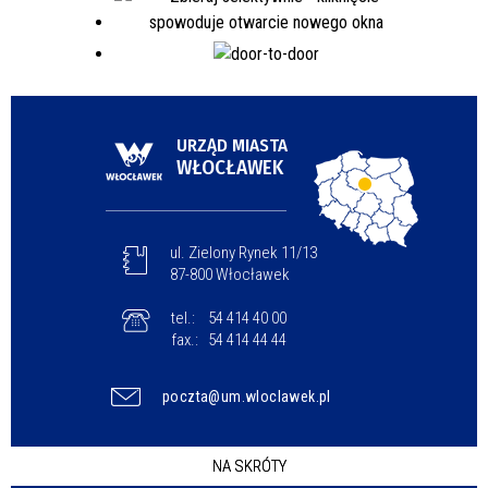
URZĄD MIASTA
WŁOCŁAWEK
ul. Zielony Rynek 11/13
87-800 Włocławek
tel.:
54 414 40 00
fax.:
54 414 44 44
poczta@um.wloclawek.pl
NA SKRÓTY