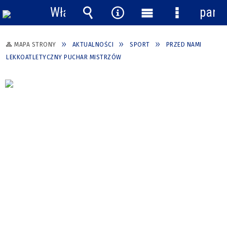
Włącz
pane
powiadomienia
Wyszukiwarka
Narzędzia
Menu
Menu
główne
szczegółow
MAPA STRONY
AKTUALNOŚCI
SPORT
PRZED NAMI
LEKKOATLETYCZNY PUCHAR MISTRZÓW