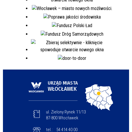
URZĄD MIASTA
WŁOCŁAWEK
ul. Zielony Rynek 11/13
87-800 Włocławek
tel.:
54 414 40 00