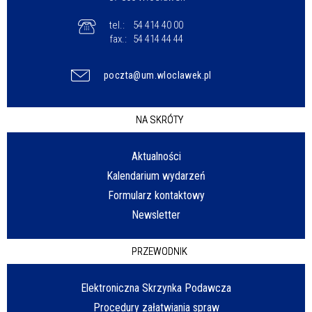
tel.:
54 414 40 00
fax.:
54 414 44 44
poczta@um.wloclawek.pl
NA SKRÓTY
Aktualności
Kalendarium wydarzeń
Formularz kontaktowy
Newsletter
PRZEWODNIK
Elektroniczna Skrzynka Podawcza
Procedury załatwiania spraw