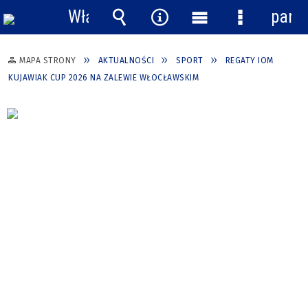
Włącz
pane
powiadomienia
Wyszukiwarka
Narzędzia
Menu
Menu
główne
szczegółow
MAPA STRONY
AKTUALNOŚCI
SPORT
REGATY IOM
KUJAWIAK CUP 2026 NA ZALEWIE WŁOCŁAWSKIM