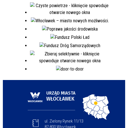
URZĄD MIASTA
WŁOCŁAWEK
ul. Zielony Rynek 11/13
87-800 Włocławek