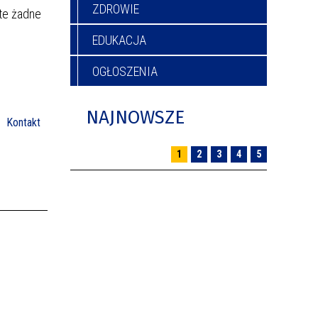
ZDROWIE
ęte żadne
EDUKACJA
OGŁOSZENIA
NAJNOWSZE
Kontakt
1
2
3
4
5