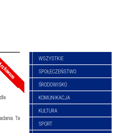
WSZYSTKIE
rchiwum
SPOŁECZEŃSTWO
ŚRODOWISKO
dla
KOMUNIKACJA
KULTURA
adania. Ta
SPORT