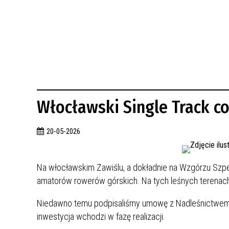
BUDYNKÓW
RADA MIASTA WŁOCŁAWEK
ENERGIA I MOBILNOŚĆ
JAKOŚĆ POWIETRZA WE WŁOCŁAWKU
WYKAZ KONTAKTÓW URZĘDU MIASTA
WŁOCŁAWEK
2026 ROKIEM TADEUSZA REICHSTEINA
WE WŁOCŁAWKU
Włocławski Single Track co
20-05-2026
Na włocławskim Zawiślu, a dokładnie na Wzgórzu Szpe
amatorów rowerów górskich. Na tych leśnych terenach
Niedawno temu podpisaliśmy umowę z Nadleśnictwem W
inwestycja wchodzi w fazę realizacji.