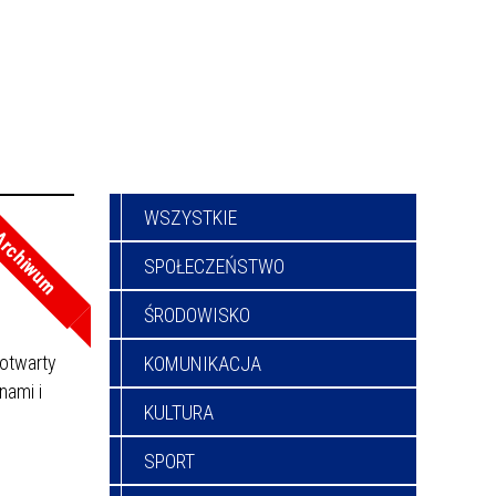
WSZYSTKIE
rchiwum
SPOŁECZEŃSTWO
ŚRODOWISKO
 otwarty
KOMUNIKACJA
nami i
KULTURA
SPORT