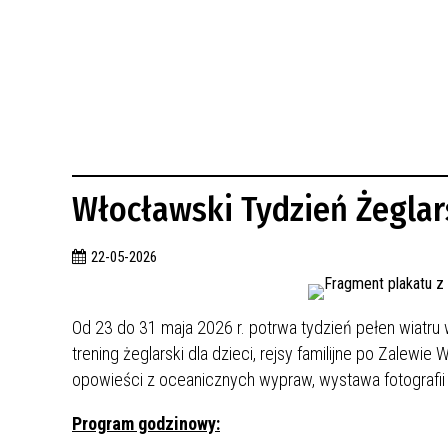
BUDYNKÓW
RADA MIASTA WŁOCŁAWEK
ENERGIA I MOBILNOŚĆ
JAKOŚĆ POWIETRZA WE WŁOCŁAWKU
WYKAZ KONTAKTÓW URZĘDU MIASTA
WŁOCŁAWEK
2026 ROKIEM TADEUSZA REICHSTEINA
WE WŁOCŁAWKU
Włocławski Tydzień Żeglar
22-05-2026
Od 23 do 31 maja 2026 r. potrwa tydzień pełen wiatru 
trening żeglarski dla dzieci, rejsy familijne po Zalewi
opowieści z oceanicznych wypraw, wystawa fotografii że
Program godzinowy: