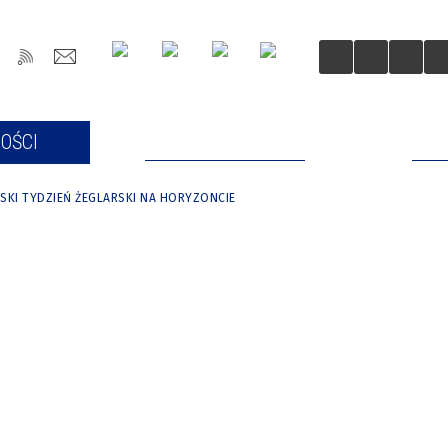
OŚCI
DLA MIESZKAŃCÓW
DLA
KI TYDZIEŃ ŻEGLARSKI NA HORYZONCIE