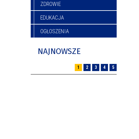
ZDROWIE
EDUKACJA
OGŁOSZENIA
NAJNOWSZE
1
2
3
4
5