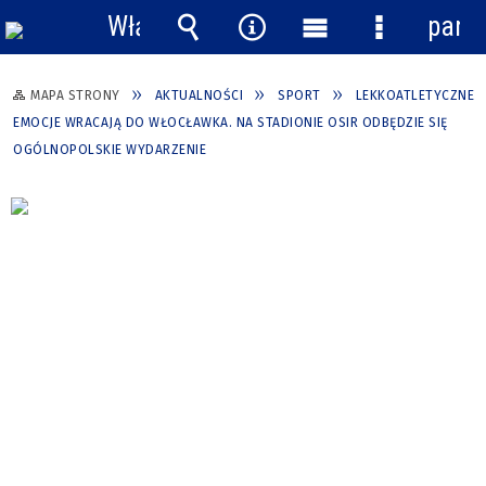
Włącz
pane
powiadomienia
Wyszukiwarka
Narzędzia
Menu
Menu
główne
szczegółow
MAPA STRONY
AKTUALNOŚCI
SPORT
LEKKOATLETYCZNE
EMOCJE WRACAJĄ DO WŁOCŁAWKA. NA STADIONIE OSIR ODBĘDZIE SIĘ
OGÓLNOPOLSKIE WYDARZENIE