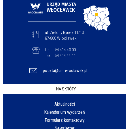
URZĄD MIASTA
WŁOCŁAWEK
ul. Zielony Rynek 11/13
87-800 Włocławek
tel.:
54 414 40 00
fax.:
54 414 44 44
poczta@um.wloclawek.pl
NA SKRÓTY
Aktualności
Kalendarium wydarzeń
Formularz kontaktowy
Newsletter