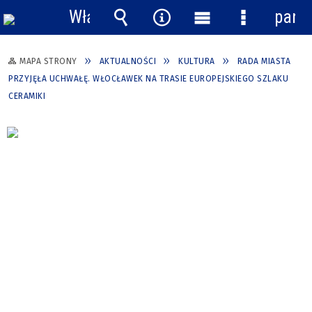
Włącz
pane
powiadomienia
Wyszukiwarka
Narzędzia
Menu
Menu
główne
szczegółow
MAPA STRONY
AKTUALNOŚCI
KULTURA
RADA MIASTA
PRZYJĘŁA UCHWAŁĘ. WŁOCŁAWEK NA TRASIE EUROPEJSKIEGO SZLAKU
CERAMIKI