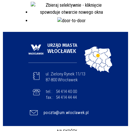
URZĄD MIASTA
WŁOCŁAWEK
ul. Zielony Rynek 11/13
87-800 Włocławek
tel.:
54 414 40 00
fax.:
54 414 44 44
poczta@um.wloclawek.pl