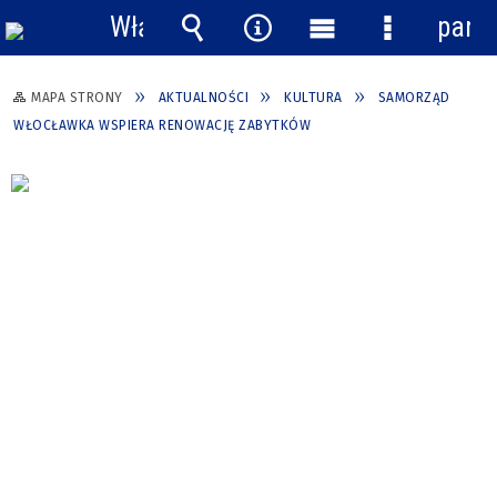
Włącz
pane
powiadomienia
Wyszukiwarka
Narzędzia
Menu
Menu
główne
szczegółow
MAPA STRONY
AKTUALNOŚCI
KULTURA
SAMORZĄD
WŁOCŁAWKA WSPIERA RENOWACJĘ ZABYTKÓW