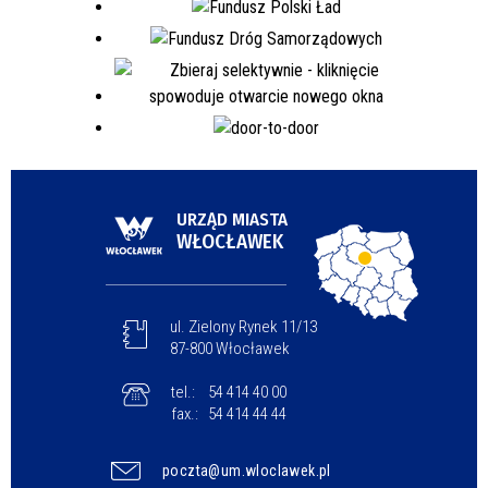
URZĄD MIASTA
WŁOCŁAWEK
ul. Zielony Rynek 11/13
87-800 Włocławek
tel.:
54 414 40 00
fax.:
54 414 44 44
poczta@um.wloclawek.pl