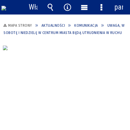
Włącz
pane
powiadomienia
Wyszukiwarka
Narzędzia
Menu
Menu
główne
szczegółow
MAPA STRONY
AKTUALNOŚCI
KOMUNIKACJA
UWAGA, W
SOBOTĘ I NIEDZIELĘ W CENTRUM MIASTA BĘDĄ UTRUDNIENIA W RUCHU