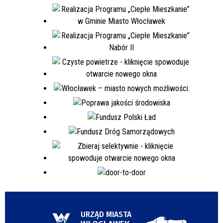
URZĄD MIASTA