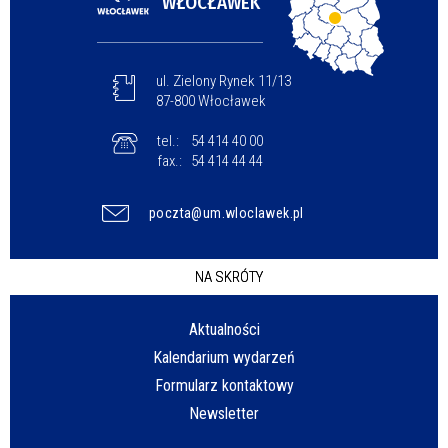
WŁOCŁAWEK
ul. Zielony Rynek 11/13
87-800 Włocławek
tel.:
54 414 40 00
fax.:
54 414 44 44
poczta@um.wloclawek.pl
NA SKRÓTY
Aktualności
Kalendarium wydarzeń
Formularz kontaktowy
Newsletter