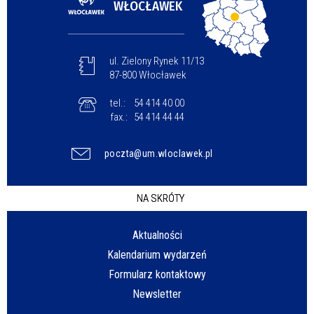
WŁOCŁAWEK
ul. Zielony Rynek 11/13
87-800 Włocławek
tel.:
54 414 40 00
fax.:
54 414 44 44
poczta@um.wloclawek.pl
NA SKRÓTY
Aktualności
Kalendarium wydarzeń
Formularz kontaktowy
Newsletter