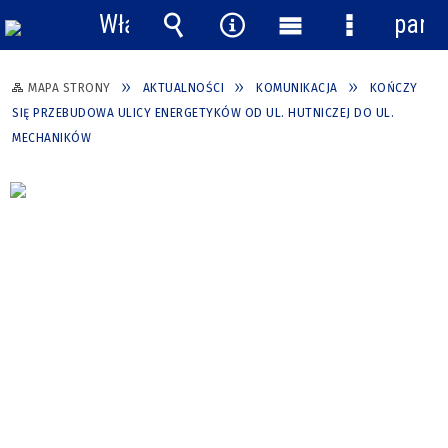
Włącz
pane
powiadomienia
Wyszukiwarka
Narzędzia
Menu
Menu
główne
szczegółow
MAPA STRONY
AKTUALNOŚCI
KOMUNIKACJA
KOŃCZY
SIĘ PRZEBUDOWA ULICY ENERGETYKÓW OD UL. HUTNICZEJ DO UL.
MECHANIKÓW