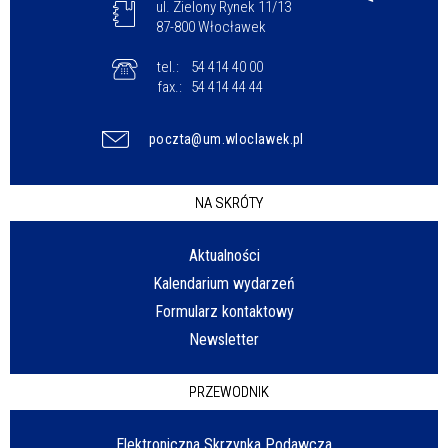
ul. Zielony Rynek 11/13
87-800 Włocławek
tel.:
54 414 40 00
fax.:
54 414 44 44
poczta@um.wloclawek.pl
NA SKRÓTY
Aktualności
Kalendarium wydarzeń
Formularz kontaktowy
Newsletter
PRZEWODNIK
Elektroniczna Skrzynka Podawcza