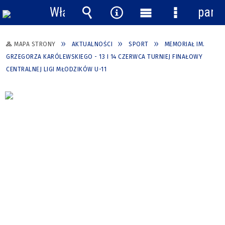
Włącz
pane
powiadomienia
Wyszukiwarka
Narzędzia
Menu
Menu
główne
szczegółow
MAPA STRONY
AKTUALNOŚCI
SPORT
MEMORIAŁ IM.
GRZEGORZA KARÓLEWSKIEGO - 13 I 14 CZERWCA TURNIEJ FINAŁOWY
CENTRALNEJ LIGI MŁODZIKÓW U-11