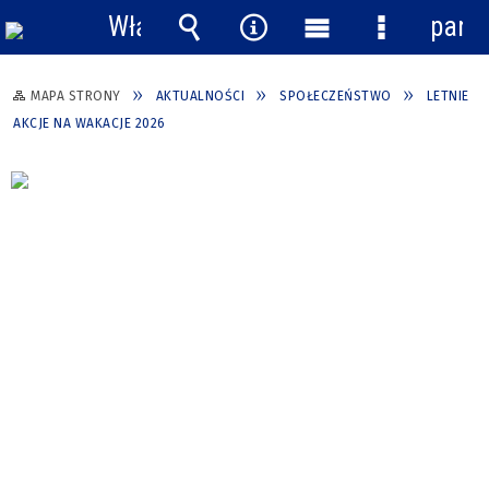
Włącz
pane
powiadomienia
Wyszukiwarka
Narzędzia
Menu
Menu
główne
szczegółow
MAPA STRONY
AKTUALNOŚCI
SPOŁECZEŃSTWO
LETNIE
AKCJE NA WAKACJE 2026