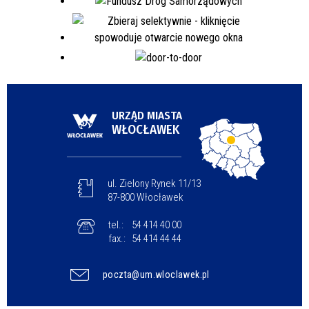
URZĄD MIASTA
WŁOCŁAWEK
ul. Zielony Rynek 11/13
87-800 Włocławek
tel.:
54 414 40 00
fax.:
54 414 44 44
poczta@um.wloclawek.pl