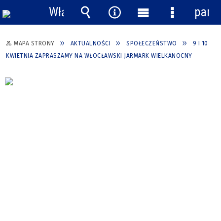
Włącz
pane
powiadomienia
Wyszukiwarka
Narzędzia
Menu
Menu
główne
szczegółow
MAPA STRONY
AKTUALNOŚCI
SPOŁECZEŃSTWO
9 I 10
KWIETNIA ZAPRASZAMY NA WŁOCŁAWSKI JARMARK WIELKANOCNY