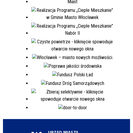
URZĄD MIASTA