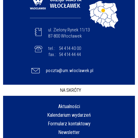
WŁOCŁAWEK
ul. Zielony Rynek 11/13
87-800 Włocławek
tel.:
54 414 40 00
fax.:
54 414 44 44
poczta@um.wloclawek.pl
NA SKRÓTY
Aktualności
Kalendarium wydarzeń
Formularz kontaktowy
Newsletter