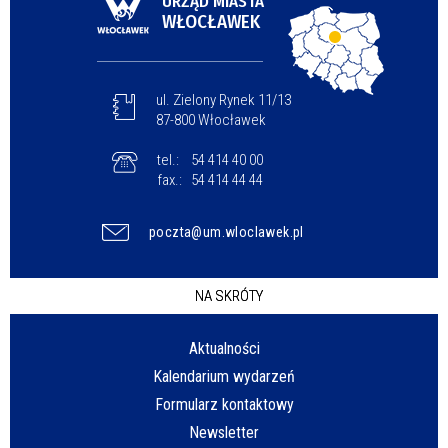
URZĄD MIASTA
WŁOCŁAWEK
ul. Zielony Rynek 11/13
87-800 Włocławek
tel.:
54 414 40 00
fax.:
54 414 44 44
poczta@um.wloclawek.pl
NA SKRÓTY
Aktualności
Kalendarium wydarzeń
Formularz kontaktowy
Newsletter