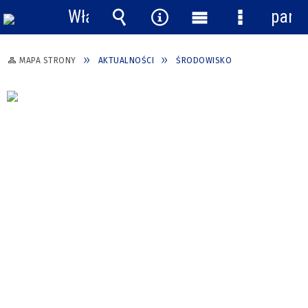
Włącz
pane
powiadomienia
Wyszukiwarka
Narzędzia
Menu
Menu
główne
szczegółow
MAPA STRONY
AKTUALNOŚCI
ŚRODOWISKO