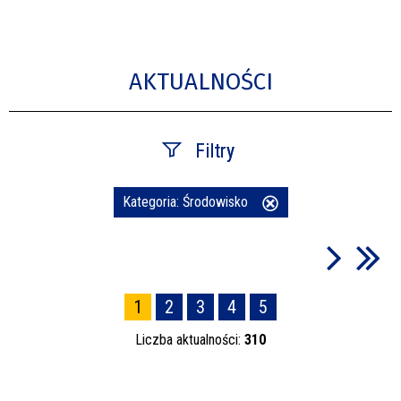
AKTUALNOŚCI
Filtry
Szukana fraza
Kategoria:
Środowisko
Usuń
ten
filtr
Data publikacji
1
2
3
4
5
—
Liczba aktualności:
310
Kategoria