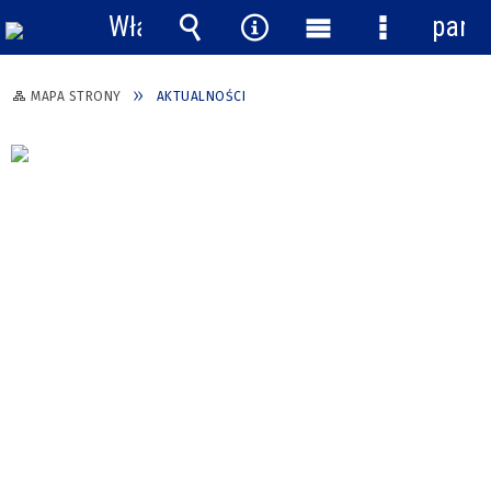
Włącz
pane
powiadomienia
Wyszukiwarka
Narzędzia
Menu
Menu
główne
szczegółow
MAPA STRONY
AKTUALNOŚCI