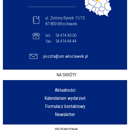
ul. Zielony Rynek 11/13
87-800 Włocławek
tel.:
54 414 40 00
fax.:
54 414 44 44
poczta@um.wloclawek.pl
NA SKRÓTY
Aktualności
Kalendarium wydarzeń
Formularz kontaktowy
Newsletter
PRZEWODNIK