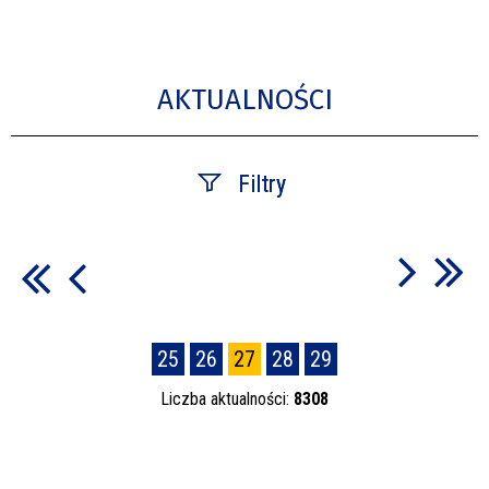
AKTUALNOŚCI
Filtry
Szukana fraza
Data publikacji
25
26
27
28
29
—
Liczba aktualności:
8308
Kategoria