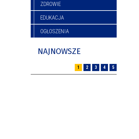
ZDROWIE
EDUKACJA
OGŁOSZENIA
NAJNOWSZE
1
2
3
4
5