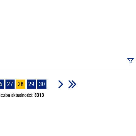
Szuka
6
27
28
29
30
iczba aktualności:
8313
Data p
Kateg