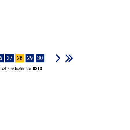
6
27
28
29
30
iczba aktualności:
8313