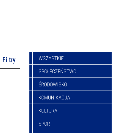
WSZYSTKIE
Filtry
SPOŁECZEŃSTWO
na fraza
ŚRODOWISKO
KOMUNIKACJA
—
ublikacji
KULTURA
oria
SPORT