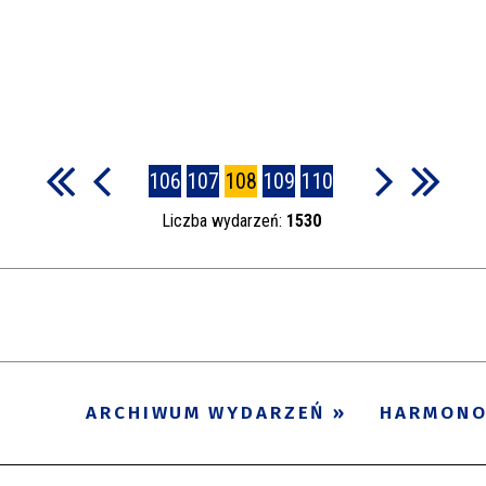
106
107
108
109
110
Liczba wydarzeń:
1530
ARCHIWUM WYDARZEŃ
HARMON