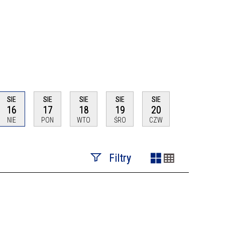
SIE
SIE
SIE
SIE
SIE
16
17
18
19
20
NIE
PON
WTO
ŚRO
CZW
Filtry
Szukana fraza
Kategoria