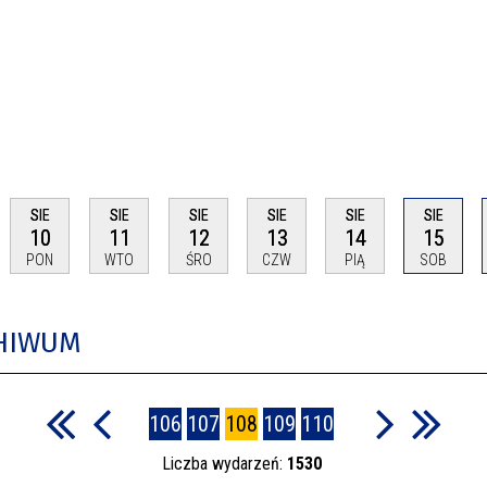
SIE
SIE
SIE
SIE
SIE
SIE
10
11
12
13
14
15
PON
WTO
ŚRO
CZW
PIĄ
SOB
CHIWUM
106
107
108
109
110
Liczba wydarzeń:
1530