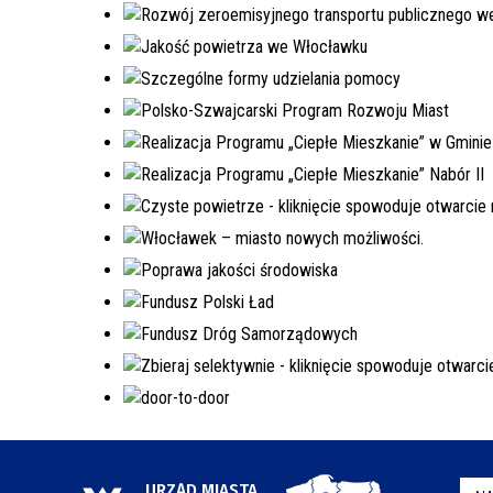
URZĄD MIASTA