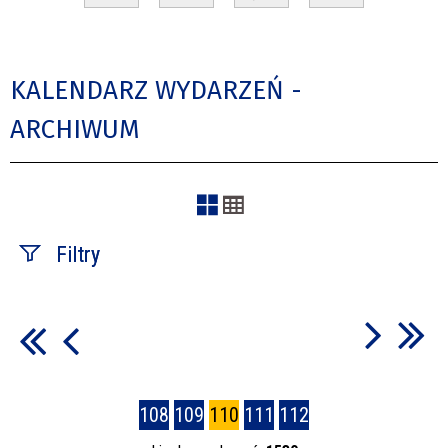
KALENDARZ WYDARZEŃ -
ARCHIWUM
Filtry
Szukana fraza
Kategoria
108
109
110
111
112