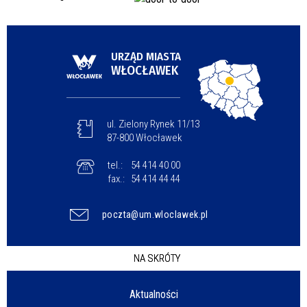
URZĄD MIASTA
WŁOCŁAWEK
ul. Zielony Rynek 11/13
87-800 Włocławek
tel.:
54 414 40 00
fax.:
54 414 44 44
poczta@um.wloclawek.pl
NA SKRÓTY
Aktualności