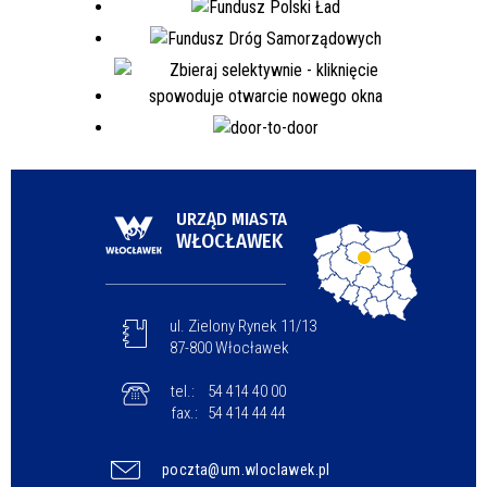
URZĄD MIASTA
WŁOCŁAWEK
ul. Zielony Rynek 11/13
87-800 Włocławek
tel.:
54 414 40 00
fax.:
54 414 44 44
poczta@um.wloclawek.pl