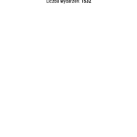
Liczba wydarzeń:
1532
Trwające w
zakresie
—
Miejsce
Organizator
Promowane