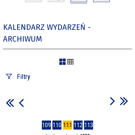
KALENDARZ WYDARZEŃ -
ARCHIWUM
Filtry
Szukana fraza
Kategoria
109
110
111
112
113