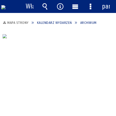
Włącz
pane
powiadomienia
Wyszukiwarka
Narzędzia
Menu
Menu
główne
szczegółow
MAPA STRONY
KALENDARZ WYDARZEŃ
ARCHIWUM