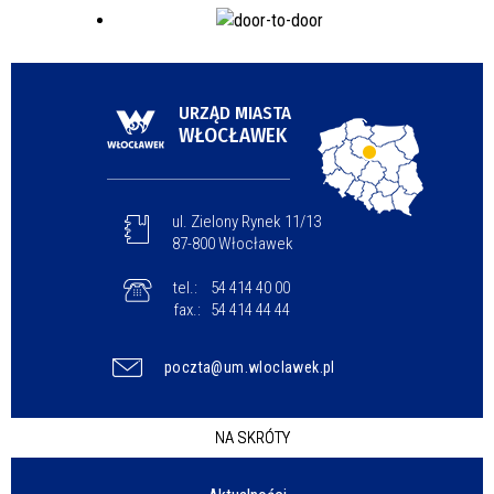
URZĄD MIASTA
WŁOCŁAWEK
ul. Zielony Rynek 11/13
87-800 Włocławek
tel.:
54 414 40 00
fax.:
54 414 44 44
poczta@um.wloclawek.pl
NA SKRÓTY