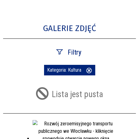
GALERIE ZDJĘĆ
Filtry
Fraza
Kategoria:
Kultura
Usuń
ten
filtr
Lista jest pusta
Kategoria
Publikacja od
—