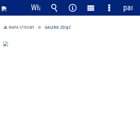
Włącz
pane
powiadomienia
Wyszukiwarka
Narzędzia
Menu
Menu
główne
szczegółow
MAPA STRONY
GALERIE ZDJĘĆ