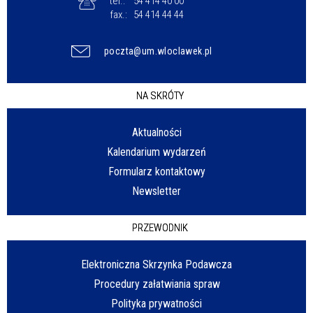
tel.:
54 414 40 00
fax.:
54 414 44 44
poczta@um.wloclawek.pl
NA SKRÓTY
Aktualności
Kalendarium wydarzeń
Formularz kontaktowy
Newsletter
PRZEWODNIK
Elektroniczna Skrzynka Podawcza
Procedury załatwiania spraw
Polityka prywatności