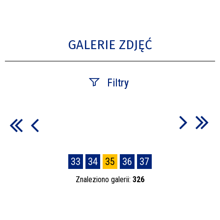
GALERIE ZDJĘĆ
Filtry
Fraza
Kategoria
33
34
35
36
37
Znaleziono galerii:
326
Publikacja od
—