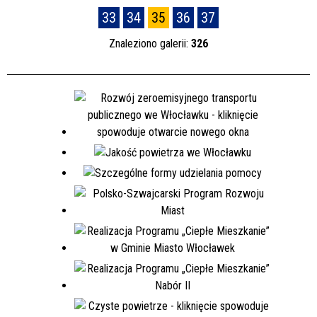
33
34
35
36
37
Znaleziono galerii:
326