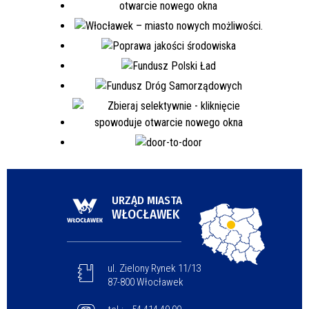
URZĄD MIASTA
WŁOCŁAWEK
ul. Zielony Rynek 11/13
87-800 Włocławek