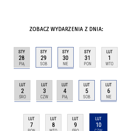
ZOBACZ WYDARZENIA Z DNIA:
STY
STY
STY
STY
LUT
28
30
29
31
1
PIĄ
NIE
SOB
PON
WTO
LUT
LUT
LUT
LUT
LUT
2
3
4
6
5
ŚRO
CZW
PIĄ
NIE
SOB
LUT
LUT
LUT
LUT
7
8
9
10
PON
WTO
ŚRO
CZW