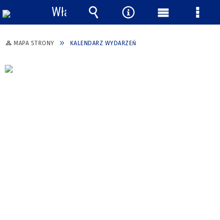
Włącz
powiadomienia
Wyszukiwarka
Narzędzia
Menu
Menu
główne
szcze
MAPA STRONY
KALENDARZ WYDARZEŃ