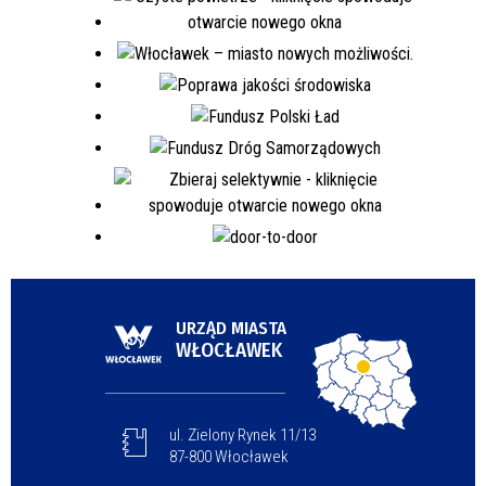
URZĄD MIASTA
WŁOCŁAWEK
ul. Zielony Rynek 11/13
87-800 Włocławek