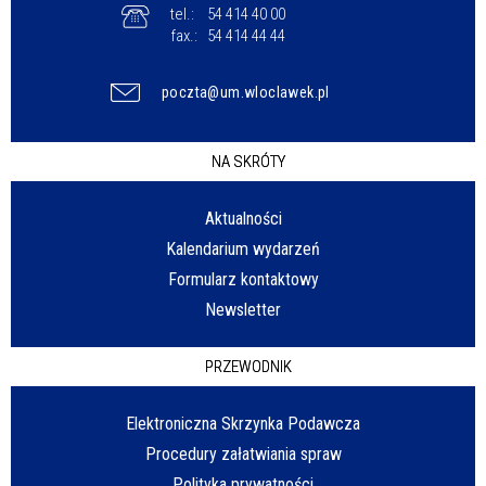
tel.:
54 414 40 00
fax.:
54 414 44 44
poczta@um.wloclawek.pl
NA SKRÓTY
Aktualności
Kalendarium wydarzeń
Formularz kontaktowy
Newsletter
PRZEWODNIK
Elektroniczna Skrzynka Podawcza
Procedury załatwiania spraw
Polityka prywatności