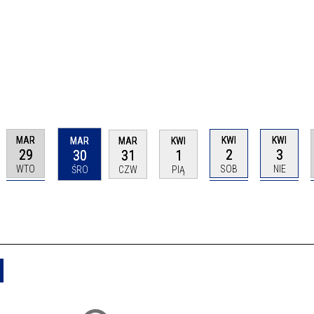
MAR
KWI
KWI
MAR
MAR
KWI
29
2
3
30
31
1
WTO
SOB
NIE
ŚRO
CZW
PIĄ
Usuń