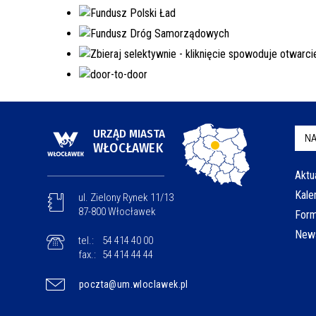
URZĄD MIASTA
NA
WŁOCŁAWEK
Aktu
Kale
ul. Zielony Rynek 11/13
87-800 Włocławek
Form
News
tel.:
54 414 40 00
fax.:
54 414 44 44
poczta@um.wloclawek.pl