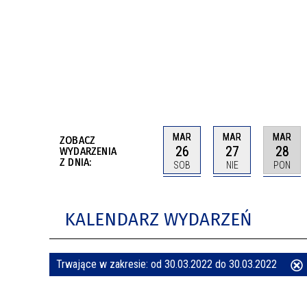
BUDYNKÓW
RADA MIASTA WŁOCŁAWEK
ENERGIA I MOBILNOŚĆ
JAKOŚĆ POWIETRZA WE WŁOCŁAWKU
WYKAZ KONTAKTÓW URZĘDU MIASTA
WŁOCŁAWEK
2026 ROKIEM TADEUSZA REICHSTEINA
WE WŁOCŁAWKU
MAR
MAR
MAR
ZOBACZ
26
27
28
WYDARZENIA
Z DNIA:
SOB
NIE
PON
KALENDARZ WYDARZEŃ
Trwające w zakresie:
od 30.03.2022 do 30.03.2022
ten
filtr