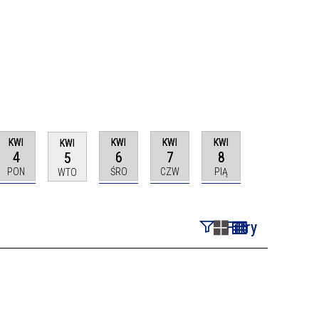
KWI
KWI
KWI
KWI
KWI
4
6
7
8
5
PON
ŚRO
CZW
PIĄ
WTO
Filtry
Szukana fraza
Kategoria